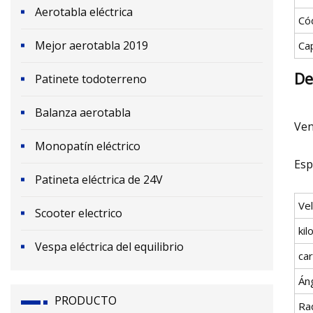
Aerotabla eléctrica
Có
Mejor aerotabla 2019
Ca
De
Patinete todoterreno
Balanza aerotabla
Ven
Monopatín eléctrico
Esp
Patineta eléctrica de 24V
Ve
Scooter electrico
ki
Vespa eléctrica del equilibrio
ca
Án
PRODUCTO
Ra