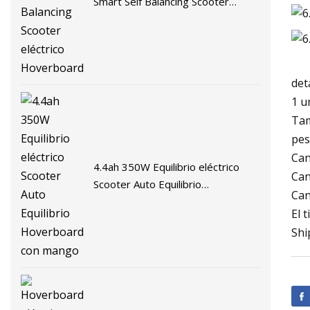
Smart Self Balancing Scooter
eléctrico Hoverboard
det
1 u
Tam
pes
Can
4.4ah 350W Equilibrio eléctrico
Can
Scooter Auto Equilibrio
Can
Hoverboard con mango
El 
Shi