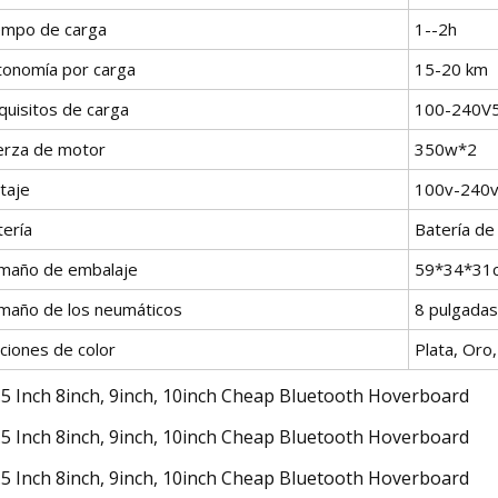
empo de carga
1--2h
tonomía por carga
15-20 km
quisitos de carga
100-240V
erza de motor
350w*2
taje
100v-240
tería
Batería de 
maño de embalaje
59*34*31
maño de los neumáticos
8 pulgadas
ciones de color
Plata, Oro