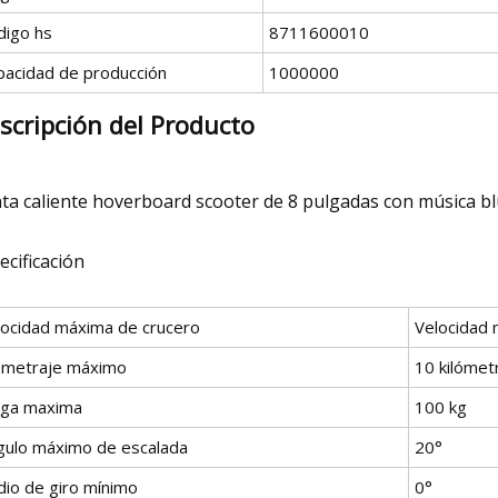
digo hs
8711600010
pacidad de producción
1000000
scripción del Producto
ta caliente hoverboard scooter de 8 pulgadas con música b
ecificación
locidad máxima de crucero
Velocidad 
lometraje máximo
10 kilómet
rga maxima
100 kg
gulo máximo de escalada
20°
dio de giro mínimo
0°