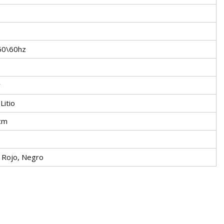
50\60hz
v
Litio
cm
, Rojo, Negro