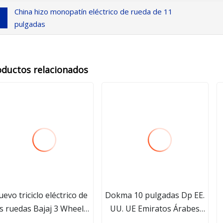
China hizo monopatín eléctrico de rueda de 11
pulgadas
oductos relacionados
evo triciclo eléctrico de
Dokma 10 pulgadas Dp EE.
s ruedas Bajaj 3 Wheeler
UU. UE Emiratos Árabes
uk Tuk para pasajeros
Unidos Dubai Corea