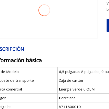
V
b
SCRIPCIÓN
formación básica
º de Modelo.
6,5 pulgadas 8 pulgadas, 9 p
quete de transporte
Caja de cartón
rca comercial
Energía verde u OEM
igen
Porcelana
digo hs
8711600010