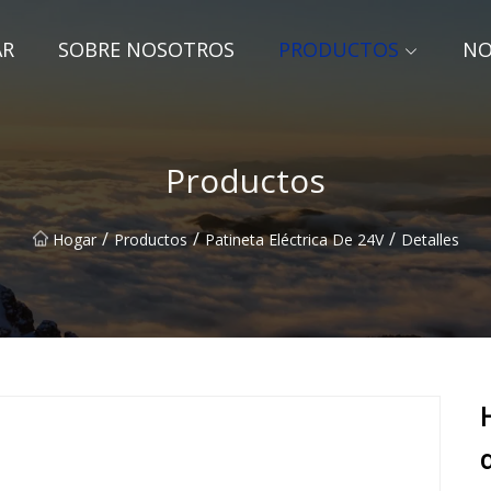
AR
SOBRE NOSOTROS
PRODUCTOS
NO
Productos
/
/
/
Hogar
Productos
Patineta Eléctrica De 24V
Detalles