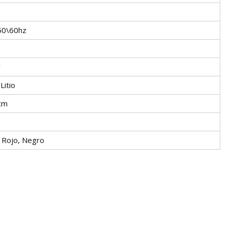
50\60hz
v
Litio
cm
, Rojo, Negro