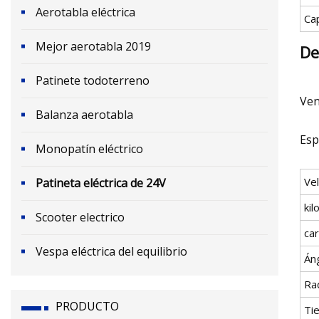
Aerotabla eléctrica
Ca
Mejor aerotabla 2019
De
Patinete todoterreno
Ven
Balanza aerotabla
Esp
Monopatín eléctrico
Ve
Patineta eléctrica de 24V
ki
Scooter electrico
ca
Vespa eléctrica del equilibrio
Án
Ra
PRODUCTO
Ti