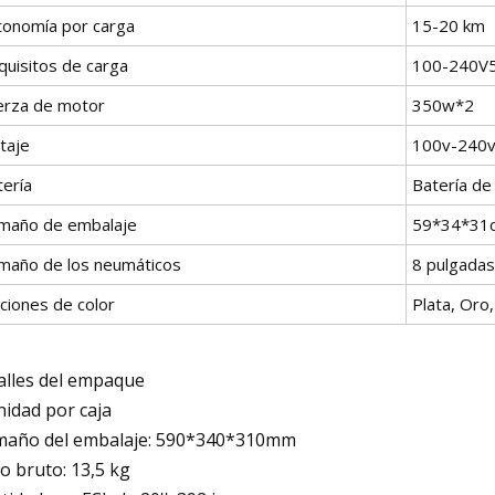
tonomía por carga
15-20 km
quisitos de carga
100-240V
erza de motor
350w*2
taje
100v-240
tería
Batería de 
maño de embalaje
59*34*31
maño de los neumáticos
8 pulgadas
ciones de color
Plata, Oro
alles del empaque
nidad por caja
año del embalaje: 590*340*310mm
o bruto: 13,5 kg