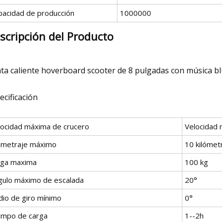
pacidad de producción
1000000
scripción del Producto
ta caliente hoverboard scooter de 8 pulgadas con música b
ecificación
locidad máxima de crucero
Velocidad 
lometraje máximo
10 kilómet
rga maxima
100 kg
gulo máximo de escalada
20°
dio de giro mínimo
0°
empo de carga
1--2h