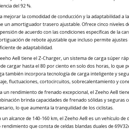
ciencia del 92 %.
a mejorar la comodidad de conducción y la adaptabilidad a la
ne un amortiguador trasero ajustable. Ofrece cinco niveles de
pensión de acuerdo con las condiciones específicas de la car
rtiguación de rebote ajustable que incluso permite ajustes
ficiente de adaptabilidad.
Zeeho Ae8 tiene el Z-Charger, un sistema de carga súper rápi
de cargar hasta el 80 por ciento en solo dos horas, lo que p
ga también incorpora tecnología de carga inteligente y segu
taje, fluctuaciones, cortocircuitos, sobrecalentamiento y con
a un rendimiento de frenado excepcional, el Zeeho Ae8 tien
binación brinda capacidades de frenado sólidas y seguras c
esario, lo que aumenta la tranquilidad de los ciclistas.
 un alcance de 140-160 km, el Zeeho Ae8 es un vehículo de 
o rendimiento que consta de celdas blandas duales de 69V32A