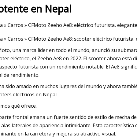
otente en Nepal
23
a » Carros » CFMoto Zeeho Ae8: eléctrico futurista, elegant
overboard Electric Scooter
a » Carros » CFMoto Zeeho Ae8: scooter eléctrico futurista,
 ¿Cómo crecerá el mercado con
 más alta para los próximos
oto, una marca líder en todo el mundo, anunció su submarca
oter eléctrico, el Zeeho Ae8 en 2022. El scooter ahora está 
23?
aspecto futurista con un rendimiento notable. El Ae8 signif
el de rendimiento.
ha sido amado en muchos lugares del mundo y ahora también
oters eléctricos en Nepal.
mos qué ofrece.
parte frontal emana un fuerte sentido de estilo de mecha d
 alas laterales de apariencia intimidante. Esta característica
inante en la carretera y mejora su atractivo visual.