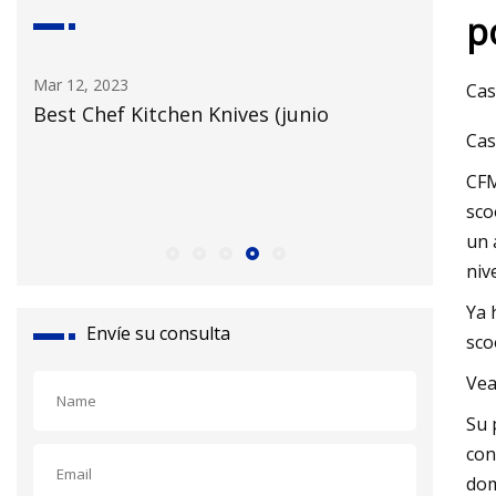
p
Mar 14, 2023
Mar 06, 20
Cas
Los hoverboards ahora están
Smart H
Cas
prohibidos en los subterráneos, trenes
Market:
y autobuses de la ciudad de Nueva York
una tasa
CFM
sco
años 20
un 
niv
Ya 
Envíe su consulta
sco
Vea
Su 
con
dom