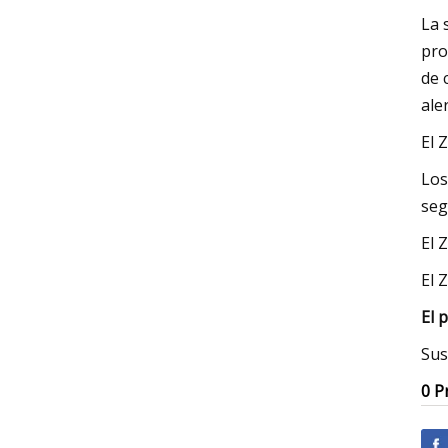
La 
pro
de 
ale
El 
Los
seg
El 
El 
El 
Sus
0 P