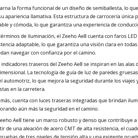
arna la forma funcional de un diseño de semiballesta, lo qu
su apariencia llamativa. Esta estructura de carrocería única
able y cómoda, lo que garantiza una experiencia de conducc
términos de iluminación, el Zeeho Ae8 cuenta con faros LED
stencia adaptable, lo que garantiza una visión clara en todas
dan navegar con confianza por el camino.
 indicadores traseros del Zeeho Ae8 se inspiran en las alas
dimensional. La tecnología de guía de luz de paredes gruesas 
el automotriz, lo que mejora la seguridad durante los viajes
istas en la carretera.
más, cuenta con luces traseras integradas que brindan ilum
orando aún más la seguridad en el camino.
Zeeho Ae8 tiene un marco robusto y denso que contribuye a s
tir de una aleación de acero CMT de alta resistencia, el cua
pruebas de tres niveles de tensión alta y una exigente prue