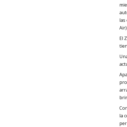
mie
aut
las
Air
El 
tie
Una
act
Apa
pro
arr
bri
Con
la 
per