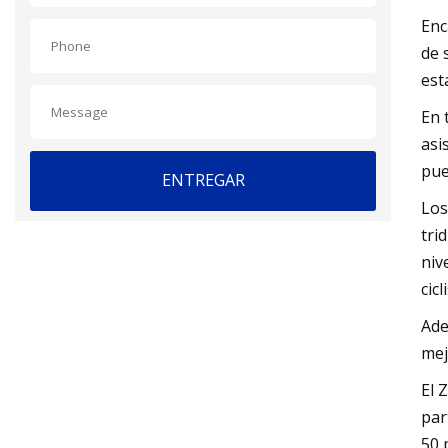
Enc
de 
est
En 
asi
pue
ENTREGAR
Los
tri
niv
cicl
Ade
mej
El 
par
50 