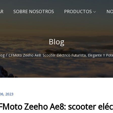
AR
SOBRE NOSOTROS
PRODUCTOS
NO
Blog
/
log
CFMoto Zeeho Ae8: Scooter Eléctrico Futurista, Elegante Y Pot
06, 2023
FMoto Zeeho Ae8: scooter eléct