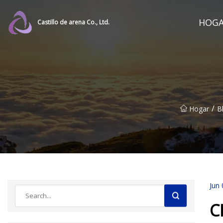
HOG
Castillo de arena Co., Ltd.
/
Hogar
B
Jun 
C