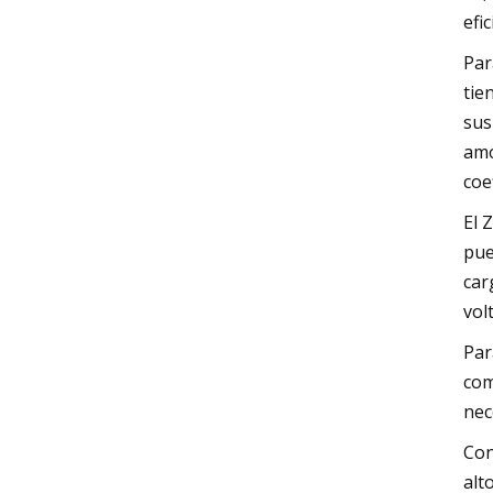
efi
Par
tie
sus
amo
coe
El 
pue
car
vol
Par
com
nec
Con
alt