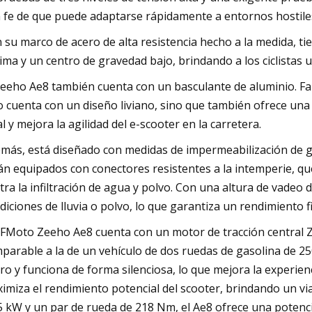
 fe de que puede adaptarse rápidamente a entornos hostile
 su marco de acero de alta resistencia hecho a la medida, ti
ima y un centro de gravedad bajo, brindando a los ciclistas 
Zeeho Ae8 también cuenta con un basculante de aluminio. F
o cuenta con un diseño liviano, sino que también ofrece una 
al y mejora la agilidad del e-scooter en la carretera.
más, está diseñado con medidas de impermeabilización de g
án equipados con conectores resistentes a la intemperie, qu
tra la infiltración de agua y polvo. Con una altura de vadeo
diciones de lluvia o polvo, lo que garantiza un rendimiento 
CFMoto Zeeho Ae8 cuenta con un motor de tracción central 
parable a la de un vehículo de dos ruedas de gasolina de 25
ero y funciona de forma silenciosa, lo que mejora la experie
imiza el rendimiento potencial del scooter, brindando un vi
5 kW y un par de rueda de 218 Nm, el Ae8 ofrece una potenci