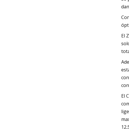
dan
Con
ópt
El 
sol
tot
Ade
est
con
con
El 
com
lig
max
12,