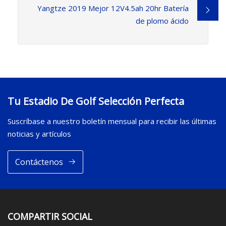
Yangtze 2019 Mejor 12V4.5ah 20hr Batería
de plomo ácido
Tu Estadio De Golf Selección Perfecta
Suscríbase a nuestro boletín mensual para recibir las últimas
noticias y artículos
Contáctenos
COMPARTIR SOCIAL