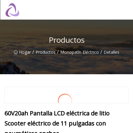
Castillo de arena Co., Ltd.
Productos
/
/
/
Hogar
Productos
Monopatín Eléctrico
Detalles
60V20ah Pantalla LCD eléctrica de litio
Scooter eléctrico de 11 pulgadas con