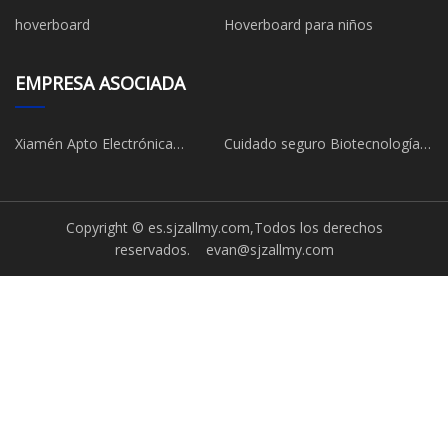
pulgadas
hoverboard
Hoverboard para niños
EMPRESA ASOCIADA
Xiamén Apto Electrónica
Cuidado seguro Biotecnología
Tecnología Co., Limitado
(Hangzhou) Co., Ltd.
Copyright © es.sjzallmy.com,Todos los derechos
reservados.
evan@sjzallmy.com