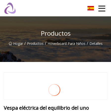
Castillo de arena Co., Ltd.
Productos
/
/
/
Hogar
Productos
Hoverboard Para Niños
Detalles
Vespa eléctrica del equilibrio del uno