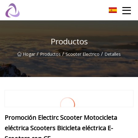
Castillo de arena Co., Ltd.
Productos
/
/
/
Hogar
Productos
Scooter Electrico
Detalles
Promoción Electirc Scooter Motocicleta
eléctrica Scooters Bicicleta eléctrica E-