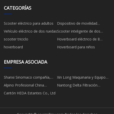
CATEGORÍAS
Scooter eléctrico para adultos
Dispositivo de movilidad
personal
Vehículo eléctrico de dos ruedas
Scooter inteligente de dos
ruedas
scooter triciclo
Hoverboard eléctrico de 8
pulgadas
hoverboard
Hoverboard para niños
EMPRESA ASOCIADA
Shanxi Sinomaco compañía,
Xin Long Maquinaria y Equipo
Limitado.
(Zhengzhou) Co., Ltd
Alpino Profesional China
Nantong Delta Filtración
Limitado.
Material Co., Ltd
Cantón HEDA Estantes Co., Ltd