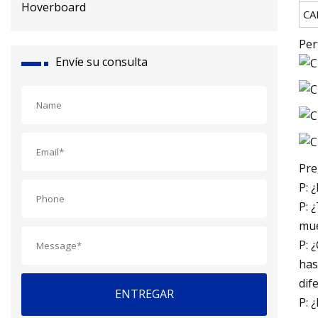
CA
Per
Envíe su consulta
Pre
P: 
P: 
mue
P: 
has
dif
ENTREGAR
P: 