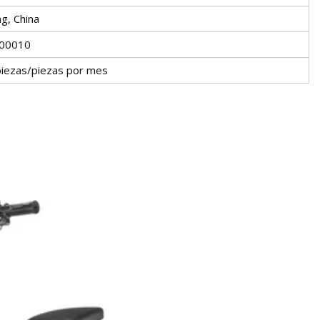
ng, China
00010
iezas/piezas por mes