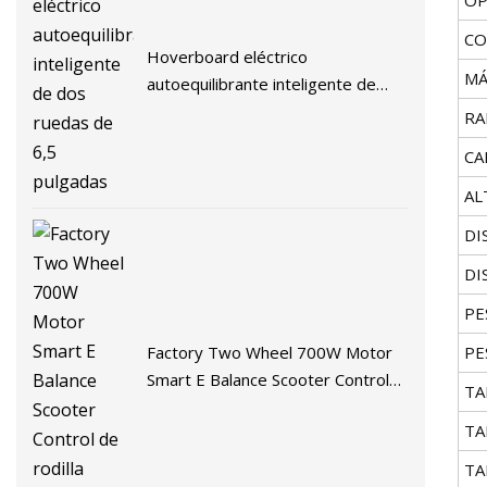
CO
Hoverboard eléctrico
MÁ
autoequilibrante inteligente de
dos ruedas de 6,5 pulgadas
RA
CA
AL
DI
DI
PE
Factory Two Wheel 700W Motor
PE
Smart E Balance Scooter Control
TA
de rodilla Hoverboard
TA
TA