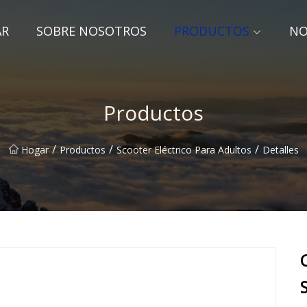
AR
SOBRE NOSOTROS
PRODUCTOS
NO
Productos
/
/
/
Hogar
Productos
Scooter Eléctrico Para Adultos
Detalles