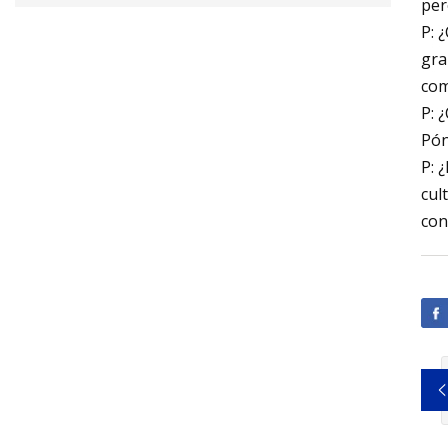
per
P: 
gra
com
P: 
Pón
P: 
cul
con