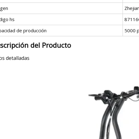
igen
Zhejia
digo hs
87116
pacidad de producción
5000 p
scripción del Producto
os detalladas