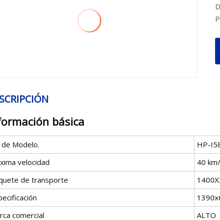
D
SCRIPCIÓN
formación básica
º de Modelo.
HP-I5
xima velocidad
40 km
quete de transporte
1400
ecificación
1390
rca comercial
ALTO