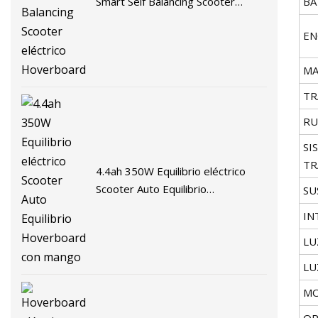
BA
Smart Self Balancing Scooter
eléctrico Hoverboard
EN
MA
TR
RU
SI
TR
4.4ah 350W Equilibrio eléctrico
Scooter Auto Equilibrio
SU
Hoverboard con mango
IN
LU
LU
MO
OP